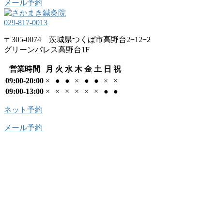
メール予約
029-817-0013
〒305-0074 茨城県つくば市高野台2−12−2
グリーンパレス高野台1F
営業時間
月
火
水
木
金
土
日
祝
09:00-20:00
×
●
●
×
●
●
×
×
09:00-13:00
×
×
×
×
×
×
●
●
ネット予約
メール予約