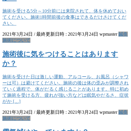
施術を受ける5分～10分前には来院されて、体を休めておい
てください。施術1時間前後の食事はできるだけさけてくだ
さい。
2021年3月24日
/ 最終更新日時 :
2021年3月24日
wpmaster
鍼灸
施術について
施術後に気をつけることはあります
か？
施術を受けた日は激しい運動、アルコール、お風呂（シャワ
ーは可）は避けてください。施術の後は体の歪みが調整され
ていく過程で、体がだるく感じることがあります。特に初め
て施術を受ける方、疲れが強い方などは眠気やだるさ、症状
がか […]
2021年3月24日
/ 最終更新日時 :
2021年3月24日
wpmaster
鍼灸
施術について