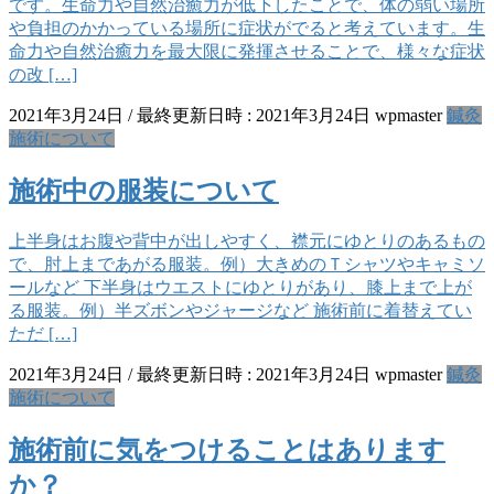
です。生命力や自然治癒力が低下したことで、体の弱い場所
や負担のかかっている場所に症状がでると考えています。生
命力や自然治癒力を最大限に発揮させることで、様々な症状
の改 […]
2021年3月24日
/ 最終更新日時 :
2021年3月24日
wpmaster
鍼灸
施術について
施術中の服装について
上半身はお腹や背中が出しやすく、襟元にゆとりのあるもの
で、肘上まであがる服装。例）大きめのＴシャツやキャミソ
ールなど 下半身はウエストにゆとりがあり、膝上まで上が
る服装。例）半ズボンやジャージなど 施術前に着替えてい
ただ […]
2021年3月24日
/ 最終更新日時 :
2021年3月24日
wpmaster
鍼灸
施術について
施術前に気をつけることはあります
か？