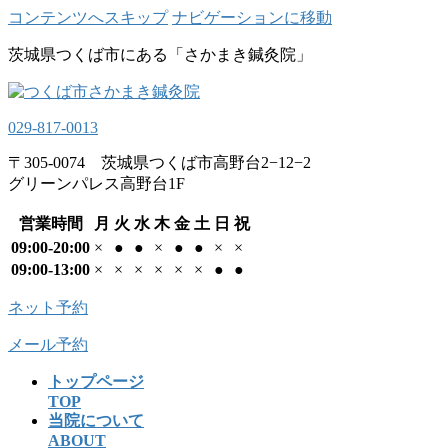
コンテンツへスキップ
ナビゲーションに移動
茨城県つくば市にある「さかまき鍼灸院」
029-817-0013
〒305-0074 茨城県つくば市高野台2−12−2
グリーンパレス高野台1F
営業時間
月
火
水
木
金
土
日
祝
09:00-20:00
×
●
●
×
●
●
×
×
09:00-13:00
×
×
×
×
×
×
●
●
ネット予約
メール予約
トップページ
TOP
当院について
ABOUT