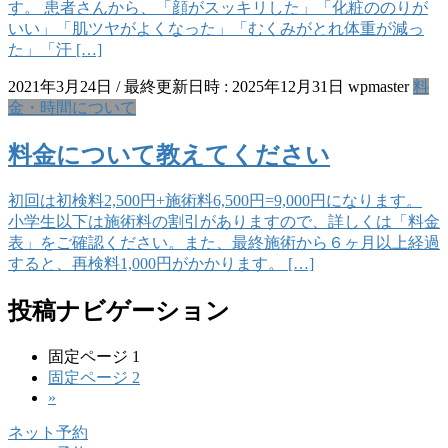
す。 患者さんから、「顔がスッキリした」「化粧ののりが
いい」「肌ツヤがよくなった」「むくみがとれ体重が減っ
た」「汗 […]
2021年3月24日
/ 最終更新日時 :
2025年12月31日
wpmaster
料
金・時間について
料金について教えてください
初回は初検料2,500円+施術料6,500円=9,000円になります。
小学生以下は施術料の割引がありますので、詳しくは「料金
表」をご確認ください。また、最終施術から６ヶ月以上経過
すると、再検料1,000円がかかります。 […]
投稿ナビゲーション
固定ページ
1
固定ページ
2
»
ネット予約