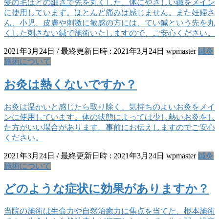
髪の毛ほどの細さで先を丸くした、体にやさしい鍼をメイン
に使用しています。ほとんど痛みは感じません。また妊婦さ
ん、小児、皮膚や刺激に敏感の方には、てい鍼という先を丸
くした刺さない鍼で施術いたしますので、ご安心ください。
2021年3月24日
/ 最終更新日時 :
2021年3月24日
wpmaster
鍼灸
施術について
お灸は熱くないですか？
お灸は温かいと感じたら取り除く、気持ちのよいお灸をメイ
ンに使用しています。体の状態によっては少し熱いお灸をし
た方がいい場合があります。事前にお伝えしますのでご安心
ください。
2021年3月24日
/ 最終更新日時 :
2021年3月24日
wpmaster
鍼灸
施術について
どのような症状に効果がありますか？
当院の施術は生命力や自然治癒力に焦点を当てた、根本施術