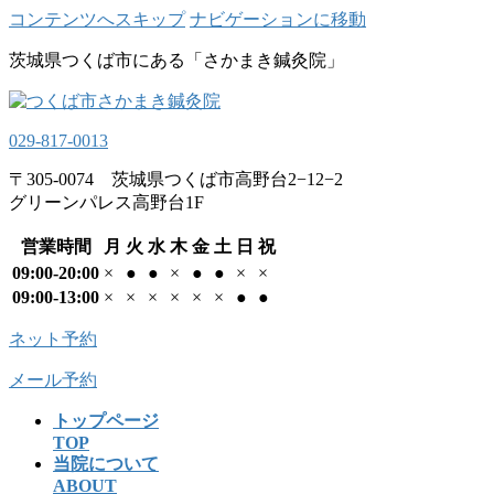
コンテンツへスキップ
ナビゲーションに移動
茨城県つくば市にある「さかまき鍼灸院」
029-817-0013
〒305-0074 茨城県つくば市高野台2−12−2
グリーンパレス高野台1F
営業時間
月
火
水
木
金
土
日
祝
09:00-20:00
×
●
●
×
●
●
×
×
09:00-13:00
×
×
×
×
×
×
●
●
ネット予約
メール予約
トップページ
TOP
当院について
ABOUT