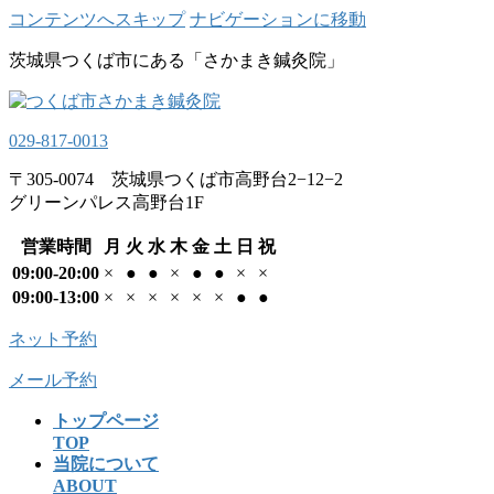
コンテンツへスキップ
ナビゲーションに移動
茨城県つくば市にある「さかまき鍼灸院」
029-817-0013
〒305-0074 茨城県つくば市高野台2−12−2
グリーンパレス高野台1F
営業時間
月
火
水
木
金
土
日
祝
09:00-20:00
×
●
●
×
●
●
×
×
09:00-13:00
×
×
×
×
×
×
●
●
ネット予約
メール予約
トップページ
TOP
当院について
ABOUT