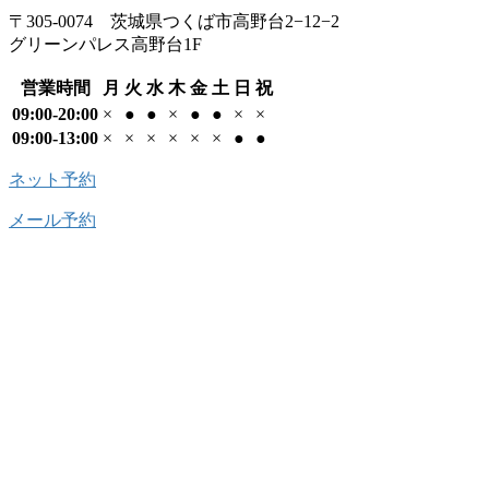
〒305-0074 茨城県つくば市高野台2−12−2
グリーンパレス高野台1F
営業時間
月
火
水
木
金
土
日
祝
09:00-20:00
×
●
●
×
●
●
×
×
09:00-13:00
×
×
×
×
×
×
●
●
ネット予約
メール予約