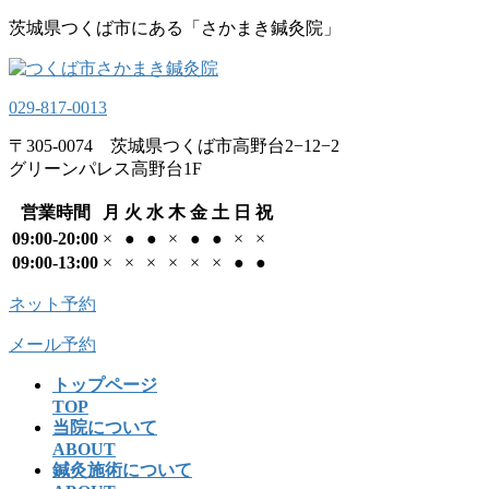
コ
ナ
茨城県つくば市にある「さかまき鍼灸院」
ン
ビ
テ
ゲ
ン
ー
029-817-0013
ツ
シ
へ
ョ
〒305-0074 茨城県つくば市高野台2−12−2
ス
ン
グリーンパレス高野台1F
キ
に
ッ
移
営業時間
月
火
水
木
金
土
日
祝
プ
動
09:00-20:00
×
●
●
×
●
●
×
×
09:00-13:00
×
×
×
×
×
×
●
●
ネット予約
メール予約
トップページ
TOP
当院について
ABOUT
鍼灸施術について