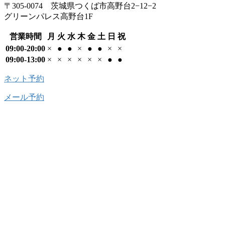
〒305-0074 茨城県つくば市高野台2−12−2
グリーンパレス高野台1F
営業時間
月
火
水
木
金
土
日
祝
09:00-20:00
×
●
●
×
●
●
×
×
09:00-13:00
×
×
×
×
×
×
●
●
ネット予約
メール予約