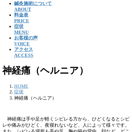
鍼灸施術について
ABOUT
料金表
PRICE
症状
MENU
お客様の声
VOICE
アクセス
ACCESS
神経痛（ヘルニア）
HOME
症状
神経痛（ヘルニア）
神経痛は手や足が軽くシビレる方から、ひどくなるとシビ
レや痛みがひどく、夜寝れないなど、人によって様々です。
また、シビレる場所も手や足、胸や脇や背中、顔など、どこ