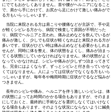
にでてもおかしくありません。首や腰がヘルニアになること
で、肩から手にかけて、お尻から足にかけて激しい痛みがで
る方もいらっしゃいます。
当院に来院される方は肩こりや腰痛などが主訴で、手や足
が軽くシビレる方から、病院で検査して原因が不明だった
り、病院でヘルニアと言われ、痛み止めなどを飲んでいるが
痛みが激しく、少しでも症状が軽くなればと来院される方が
多いです。症状がひどい時は痛み止めなども必要かもしれま
せんが、同時に体を整え、体の状態をよくし、痛みが治まっ
てくる状態にしていかなければなりません。体の状態がよく
なっていかなければ、シビレや痛みが少しずつ治まってきて
も、完全にはよくならず、ずっとシビレと付き合っていかな
くてはなりません。人によっては症状がでなくなる方もいら
っしゃいますが、毎年冬や梅雨時期に症状がでるなど悩みが
つきません。
長年のシビレや痛み、ヘルニアを伴う激しいシビレは、体
の状態によってお時間のかかる場合もありますが、そのまま
にしておくと、最終的に手術などを選択しなくてはいけなく
なる場合もあります。そのような状況にならないように鍼灸