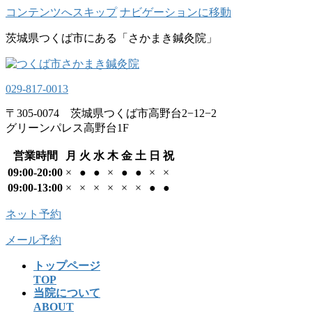
コンテンツへスキップ
ナビゲーションに移動
茨城県つくば市にある「さかまき鍼灸院」
029-817-0013
〒305-0074 茨城県つくば市高野台2−12−2
グリーンパレス高野台1F
営業時間
月
火
水
木
金
土
日
祝
09:00-20:00
×
●
●
×
●
●
×
×
09:00-13:00
×
×
×
×
×
×
●
●
ネット予約
メール予約
トップページ
TOP
当院について
ABOUT