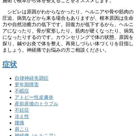
施術で根本から体を整えることをオススメします。
シビレは原因がわからなかったり、ヘルニアや骨や筋肉の
圧迫、病気などから来る場合もありますが、根本原因は生命
力や自然治癒力の低下です。回復力が低下するから、ヘルニ
アになったり、骨が変形したり、筋肉が硬くなったり、病気
になったりするのです。カウンセリングで体の状態、原因を
探り、鍼やお灸で体を整え、再発しづらい体づくりを目指し
ましょう。神経痛でお悩みの方ご相談ください。
症状
自律神経失調症
更年期障害
不眠症
アトピー性皮膚炎
産前産後のトラブル
不妊症
冷え性
腰痛
肩こり
神経痛（ヘルニア）