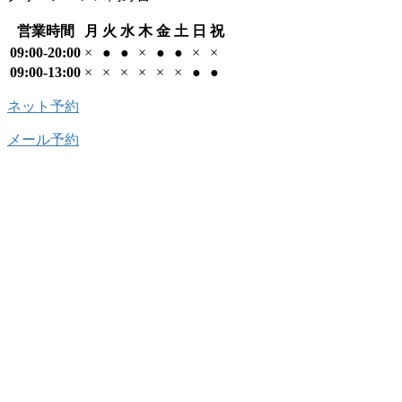
営業時間
月
火
水
木
金
土
日
祝
09:00-20:00
×
●
●
×
●
●
×
×
09:00-13:00
×
×
×
×
×
×
●
●
ネット予約
メール予約